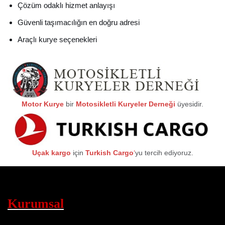
Çözüm odaklı hizmet anlayışı
Güvenli taşımacılığın en doğru adresi
Araçlı kurye seçenekleri
Motor Kurye
bir
Motosikletli Kuryeler Derneği
üyesidir.
Uçak kargo
için
Turkish Cargo
‘
yu tercih ediyoruz.
Kurumsal