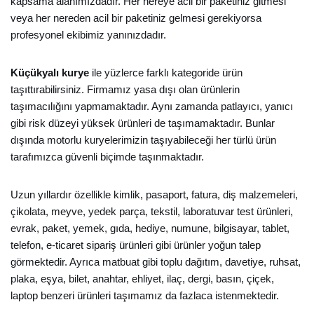
kapsama alanımızdadır. Her nereye acil bir paketiniz gitmesi
veya her nereden acil bir paketiniz gelmesi gerekiyorsa
profesyonel ekibimiz yanınızdadır.
Küçükyalı kurye
ile yüzlerce farklı kategoride ürün
taşıttırabilirsiniz. Firmamız yasa dışı olan ürünlerin
taşımacılığını yapmamaktadır. Aynı zamanda patlayıcı, yanıcı
gibi risk düzeyi yüksek ürünleri de taşımamaktadır. Bunlar
dışında motorlu kuryelerimizin taşıyabileceği her türlü ürün
tarafımızca güvenli biçimde taşınmaktadır.
Uzun yıllardır özellikle kimlik, pasaport, fatura, diş malzemeleri,
çikolata, meyve, yedek parça, tekstil, laboratuvar test ürünleri,
evrak, paket, yemek, gıda, hediye, numune, bilgisayar, tablet,
telefon, e-ticaret sipariş ürünleri gibi ürünler yoğun talep
görmektedir. Ayrıca matbuat gibi toplu dağıtım, davetiye, ruhsat,
plaka, eşya, bilet, anahtar, ehliyet, ilaç, dergi, basın, çiçek,
laptop benzeri ürünleri taşımamız da fazlaca istenmektedir.